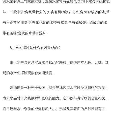
河水常有泥土气味或涩味；温泉水常常有硫酸气味;地下水会有硫化氢
味。一般来讲:含氧量较多的水,含有机物较多的水,含NO2较多的水,常
有不正常的甜味;含有氯化钠的水带有咸味;含有硫酸镁、硫酸纳的水
带有苦味;含铁的水带有涩味.
3、水的浑浊是什么原因造成的？
由于水中含有悬浮及胶体状态的颗粒，使得原本无色、无味、透
明的水产生浑浊现象称为混浊度。
混浊度是一种光子效应，就是光线透过水层时受到阻碍的程度，
表示水层对于光线散射和吸收的能力。它不仅与悬浮物的含量有关，
而且还与水中杂质的成分颗粒大小、形状及其表面的反射性能有关。