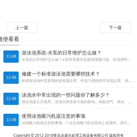
上一篇
下一篇
随便看看
游泳池系统-水泵的日常维护怎么做？
12-08
水泵的日常维护怎么做？a.经常查看并定期清理隔污篮。在清理时，请勿敲打隔污篮。隔污篮如有破损，应及时更换。b.定期检查泵...
修建一个标准游泳池需要哪些技术？
12-08
标准游泳池作竞赛用的设有观众席，作练习用的则不设观众席。池的尺寸规格和设备应符合比赛标准。一般池的平面尺寸为21m50m...
泳池水中常出现的一些问题你了解多少？
12-08
游泳池是公共场所，泳池水质受多方面的影响。例如空气、雨水、尘土、阳光、温度等周边环境都会影响游泳池的水质。又如人在游泳池...
使用泳池吸污机该注意的事项
12-08
泳池吸污机该注意的事项：1.当泳池吸污机在陆地上放置时，请不要开启电源，否则将导致吸污机的严重损坏。2.泳池吸污机在每次...
Copyright © 2012-2018青岛泳盛水处理工程设备有限公司 版权所有