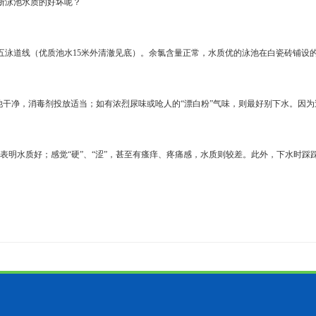
断泳池水质的好坏呢？
第四五泳道线（优质池水15米外清澈见底）。余氯含量正常，水质优的泳池在白瓷砖铺
干净，消毒剂投放适当；如有浓烈尿味或呛人的“漂白粉”气味，则最好别下水。因
软”表明水质好；感觉“硬”、“涩”，甚至有瘙痒、疼痛感，水质则较差。此外，下水时