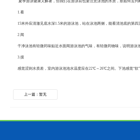
夏季游泳健康又解暑，但我们在游泳前也要注意泳池的水质，那如何去判
1.看
15米外应清澈见底水深1.5米的游泳池，站在泳池两侧，能看清池底的
2.闻
干净泳池有轻微药味贴近水面闻游泳池的气味，有轻微药物味，说明游泳池
3.摸
感觉涩则水质差，室内游泳池池水温度应在22℃～26℃之间。下池感觉“
上一篇：暂无