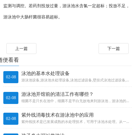
监测与调控。若药剂投放过量，游泳池水含氯一定超标；投放不足，
游泳池中大肠杆菌很容易超标。
上一篇
下一篇
随便看看
泳池的基本水处理设备
02-08
游泳池设备,游泳池水处理设备,泳池过滤设备,壁挂式泳池过滤设备,地埋式一体机泳池过滤设备,传统式砂缸泳池过滤设备,泳池消...
游泳池开馆前的清洁工作有哪些？
02-08
细菌不是只长在池中，细菌不是平白无故地来到游泳池，游泳池的环境潜藏着许多培养细菌的地方，防疫单位有一句话说得好：要中止疫...
紫外线消毒技术在游泳池中的应用
02-08
紫外线技术是已发展成熟的水处理技术，可用于泳池水处理。从一开始用于高负荷泳池的净水程序取得成功到今天，紫外水处理技术的应...