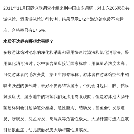
2011年11月国际泳联调查小组来到中国山东调研，对山东206家公共
游泳馆、酒店游泳馆进行检测，结果显示172个游泳馆水质不合标
准。合格率只有17.5%。
水质不达标有哪些危害呢？
多数游泳馆对池水的净化和消毒都采用快速过滤法和氯化消毒法。采
用氯化消毒法时，水中氯含量应接近国家标准，用氯量若浓度太高，
可使游泳者的毛发变黄。据卫生部专家称，游泳者在游泳馆空气中如
嗅出强烈的氯气味，最好不要再继续游泳，否则会引起口、眼、黏膜
刺激症状。游泳池中的细菌我们无法用肉眼观察，但是游泳池大肠杆
菌超标则会引起肠道外感染、急性腹泻、结肠炎，甚至会引发尿道
炎、膀胱炎、沈孟肾炎、阑尾炎等危害性极大。大肠杆菌可进入血液
引起败血症，幼儿接触易患大肠杆菌性脑膜炎。